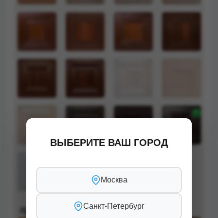
✓
ВЫБЕРИТЕ ВАШ ГОРОД
Москва
Санкт-Петербург
ЛДСП Классик