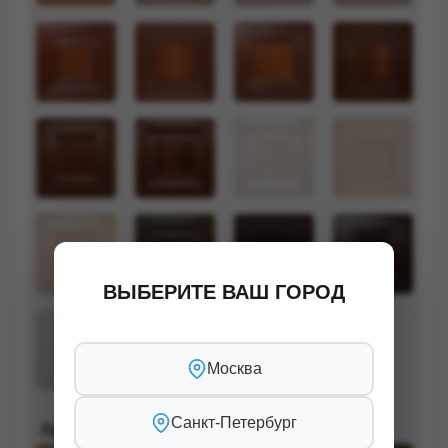
ВЫБЕРИТЕ ВАШ ГОРОД
Москва
Санкт-Петербург
ЛДСП Классик