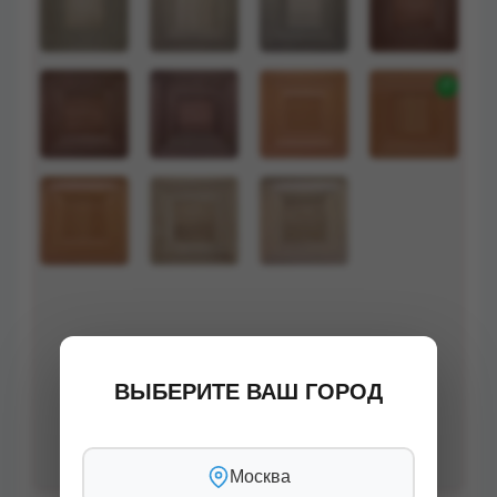
✓
ВЫБЕРИТЕ ВАШ ГОРОД
Москва