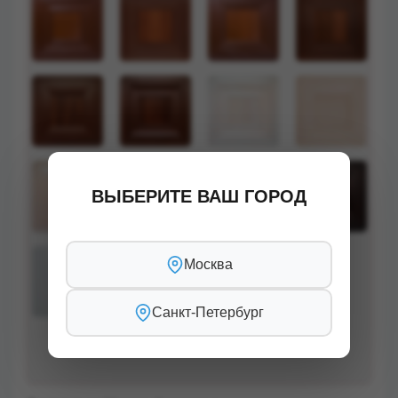
ВЫБЕРИТЕ ВАШ ГОРОД
Москва
Санкт-Петербург