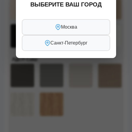
ВЫБЕРИТЕ ВАШ ГОРОД
Москва
Санкт-Петербург
ЛДСП Color